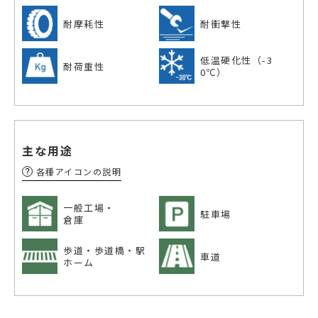
耐摩耗性
耐衝撃性
低温硬化性（-3
耐荷重性
0℃）
主な用途
各種アイコンの説明
一般工場・
駐車場
倉庫
歩道・歩道橋・
駅
車道
ホーム