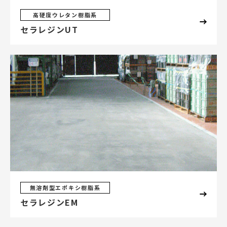
高硬度ウレタン樹脂系
セラレジンUT
無溶剤型エポキシ樹脂系
セラレジンEM