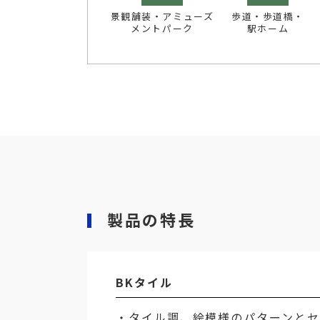
景観舗装・アミューズ
歩道・歩道橋・
メントパーク
駅ホーム
製品の特長
BKタイル
・タイル調、絵模様のパターンと