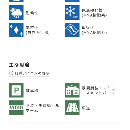
低温硬化性
耐候性
(MMA樹脂系)
美粧性
追従性
(自然石仕様)
(MMA樹脂系)
主な用途
各種アイコンの説明
景観舗装・アミュ
駐車場
ーズメントパーク
歩道・歩道橋・
駅
車道
ホーム