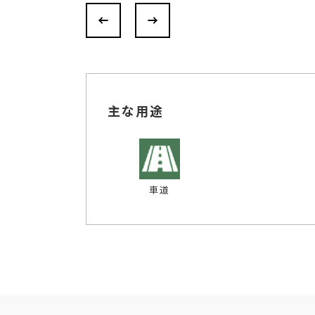
主な用途
車道